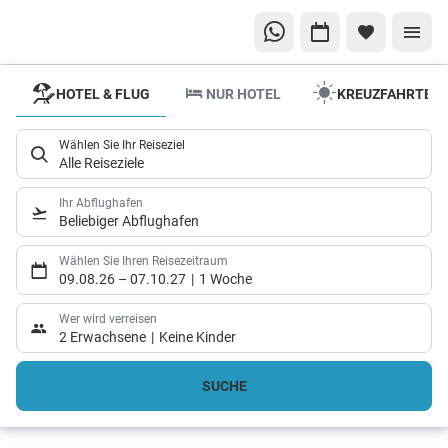
HOTEL & FLUG
NUR HOTEL
KREUZFAHRTEN
Aktuelle
Angebote
Wählen Sie Ihr Reiseziel
von AIDA
Alle Reiseziele
Tauschen Sie
Ihr Abflughafen
Wintergrau
Beliebiger Abflughafen
gegen
Wählen Sie Ihren Reisezeitraum
Meeresblau:
09.08.26
–
07.10.27
1 Woche
Entdecken Sie
unsere
Wer wird verreisen
2 Erwachsene
Keine Kinder
handverlesenen
AIDA-
SUCHE
Winterrouten
und sichern Sie