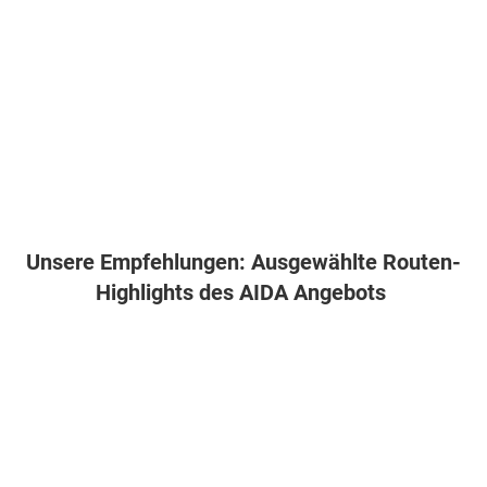
Unsere Empfehlungen: Ausgewählte Routen-
Highlights des AIDA Angebots
Kanaren & Madeira ab Gran Canaria
09.12.2026 - 7 Nächte mit der AIDAcosma
ab Gran Canaria bis Santa Cruz de Tenerife