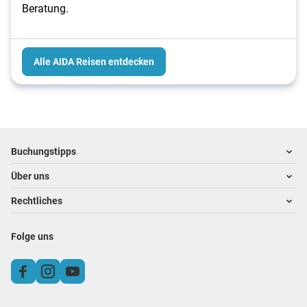
Beratung.
Alle AIDA Reisen entdecken
Footer
Footer navigation
Buchungstipps
Über uns
Warum im Reisebüro buchen
Hoteltipps
Rechtliches
Kontakt
Reisewelten
Über uns
Impressum
Folge uns
Karriere
Datenschutz
Kundenfeedback
Vermittler-AGB