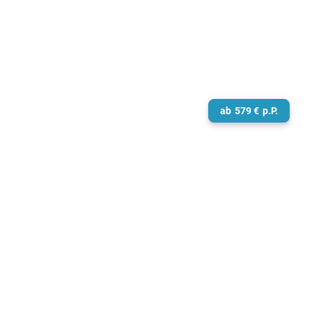
ab
579
€
p.P.
Kanada & Indian Summer
11.09.2026 - 12 Nächte mit der AIDAdiva
ab/bis New York City