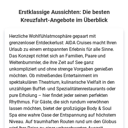
sich Ihre
Erstklassige Aussichten: Die besten
wohlverdiente
Kreuzfahrt-Angebote im Überblick
Auszeit zu
aktuellen Top-
Angeboten.
Herzliche Wohlfühlatmosphäre gepaart mit
grenzenloser Entdeckerlust: AIDA Cruises macht Ihren
Urlaub zu einem entspannten Erlebnis für alle Sinne.
Das Konzept richtet sich an Familien, Paare und
Weltenbummler, die ihre Zeit auf See ganz
unkompliziert und ohne strenge Vorgaben genießen
möchten. Ob mitreißendes Entertainment im
spektakulären Theatrium, kulinarische Vielfalt in den
unzähligen Buffet- und Spezialitätenrestaurants oder
pure Erholung – hier findet jeder seinen perfekten
Rhythmus. Für Gäste, die sich rundum verwöhnen
lassen möchten, bietet der großzügige Body & Soul
Spa eine wahre Oase der Entspannung auf höchstem
Niveau. Auf traumhaften Routen rund um den Globus
wird Ihre Reise zu einer unbeschwerten Auszeit.