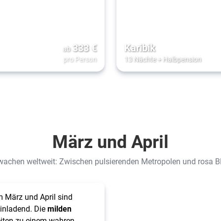
333
€
Karibik
ab
pro Person
13 Nächte
+
Halbpension
März und April
wachen weltweit: Zwischen pulsierenden Metropolen und rosa 
m März und April sind
inladend. Die
milden
iten zu einem wahren