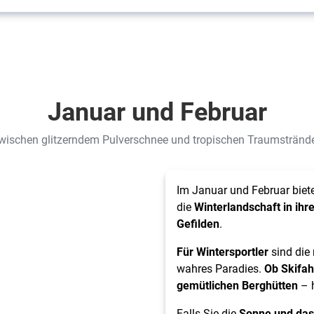
Januar und Februar
wischen glitzerndem Pulverschnee und tropischen Traumstränd
Im Januar und Februar biete
die
Winterlandschaft in ihr
Gefilden
.
Für Wintersportler
sind die 
wahres Paradies.
Ob Skifah
gemütlichen Berghütten
– h
Falls Sie die
Sonne und da