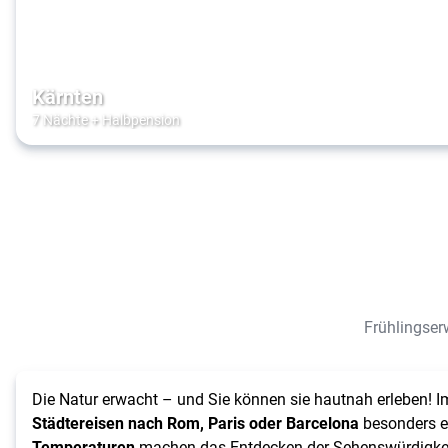
Kärnten
7 Nächte
+
Halbpension
Frühlingser
Die Natur erwacht – und Sie können sie hautnah erleben! I
Städtereisen nach Rom, Paris oder Barcelona
besonders e
Temperaturen
machen das Entdecken der Sehenswürdigke