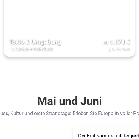
Tokio & Umgebung
1.878
€
ab
15 Nächte
+
Frühstück
pro Person
Mai und Juni
uss, Kultur und erste Strandtage: Erleben Sie Europa in voller Pr
Der Frühsommer ist der
per