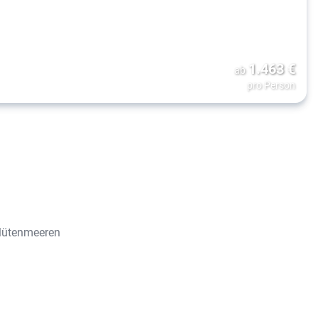
1.463
€
ab
pro Person
Blütenmeeren