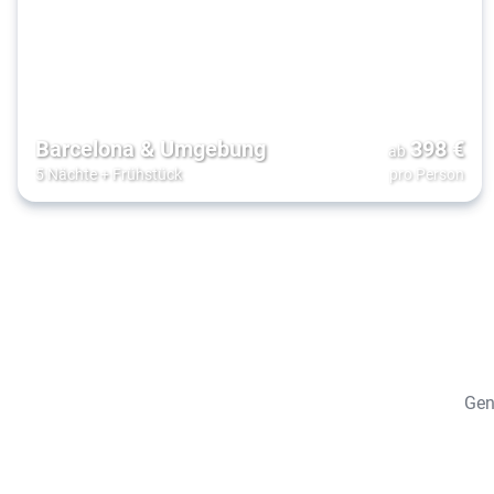
Barcelona & Umgebung
398
€
ab
5 Nächte
+
Frühstück
pro Person
Gen