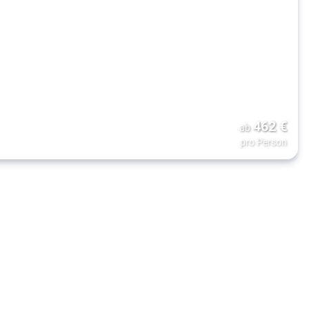
462
€
ab
pro Person