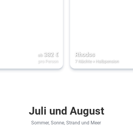
382
€
Rhodos
ab
pro Person
7 Nächte
+
Halbpension
Juli und August
Sommer, Sonne, Strand und Meer