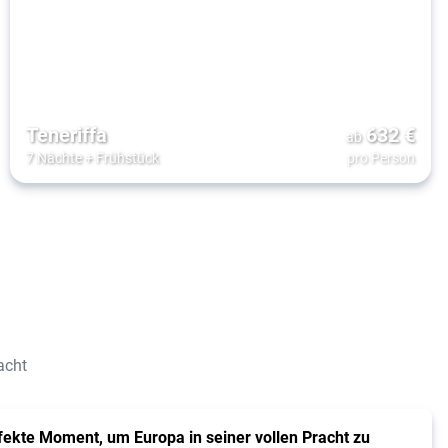
Teneriffa
632
€
ab
7 Nächte
+
Frühstück
pro Person
acht
fekte Moment, um Europa in seiner vollen Pracht zu