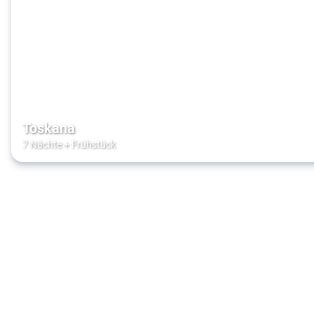
Toskana
7 Nächte
+
Frühstück