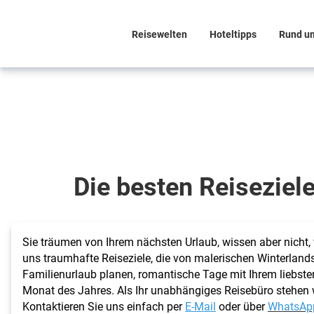
Reisewelten
Hoteltipps
Rund u
Die besten
Reiseziele
für jeden
Monat
Die besten Reiseziel
Finden
Sie Ihren
Sie träumen von Ihrem nächsten Urlaub, wissen aber nicht, 
perfekten
uns traumhafte Reiseziele, die von malerischen Winterland
Familienurlaub planen, romantische Tage mit Ihrem liebsten
Urlaub!
Monat des Jahres. Als Ihr unabhängiges Reisebüro stehen wi
Kontaktieren Sie uns einfach per
E-Mail
oder über
WhatsAp