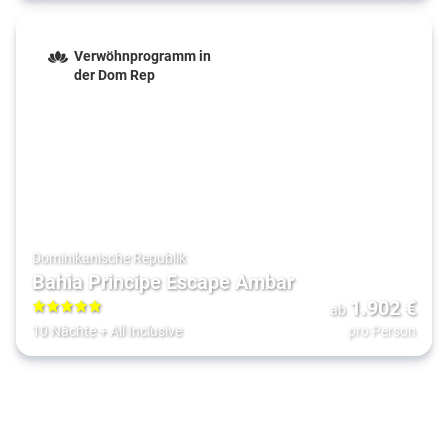
Verwöhnprogramm in
der Dom Rep
Dominikanische Republik
Bahia Principe Escape Ambar
1.902
€
ab
5
10 Nächte
+
All Inclusive
pro Person
Norwegische Fjordwelten
12.09.2026 - 7 Nächte mit der MSC Euribia