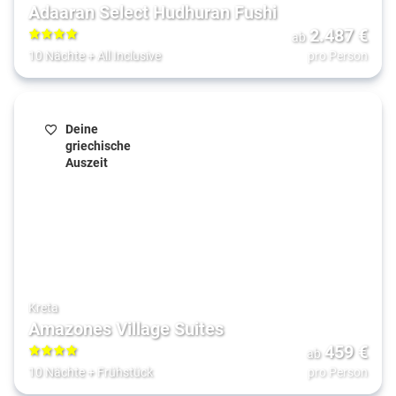
Adaaran Select Hudhuran Fushi
2.487
€
ab
4
10 Nächte
+
All Inclusive
pro Person
Deine
griechische
Auszeit
Kreta
Amazones Village Suites
459
€
ab
4
10 Nächte
+
Frühstück
pro Person