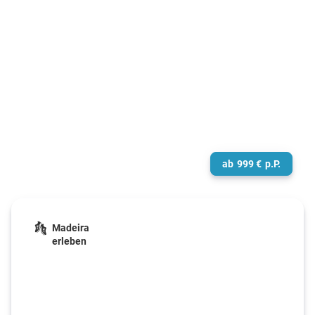
ab/bis Kiel
ab
999
€
p.P.
Madeira
erleben