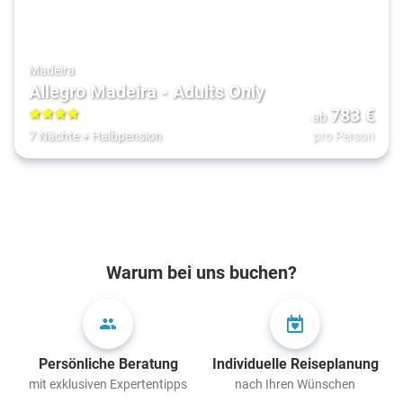
Madeira
Allegro Madeira - Adults Only
783
€
ab
4
7 Nächte
+
Halbpension
pro Person
Warum bei uns buchen?
Persönliche Beratung
Individuelle Reiseplanung
mit exklusiven Expertentipps
nach Ihren Wünschen