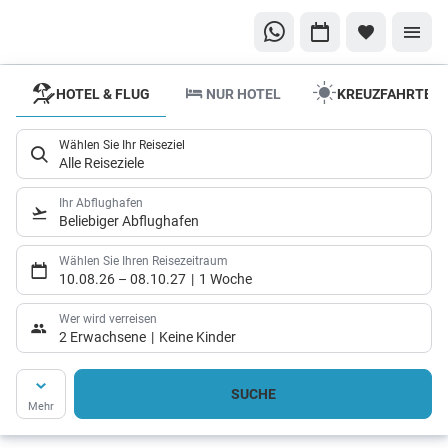
HOTEL & FLUG
NUR HOTEL
KREUZFAHRTEN
Ob vor
Ort
Wählen Sie Ihr Reiseziel
oder
Alle Reiseziele
einfach
online
Ihr Abflughafen
Beliebiger Abflughafen
Entdecken
Sie die Welt
Wählen Sie Ihren Reisezeitraum
10.08.26
–
08.10.27
1 Woche
mit uns –
Ihre
Wer wird verreisen
2 Erwachsene
Keine Kinder
Reiseträume,
unser
SUCHE
Anliegen
Mehr