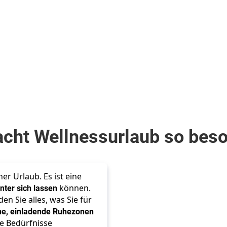
300
€
ab
Zum Angebot
Zum Angebot
pro Person
cht Wellnessurlaub so bes
r Urlaub. Es ist eine 
inter sich lassen
 können. 
n Sie alles, was Sie für 
e, einladende Ruhezonen 
re Bedürfnisse 