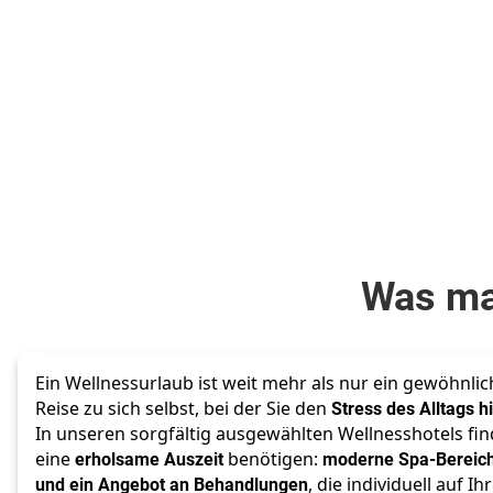
768
€
348
€
ab
ab
Zum Angebot
pro Person
pro Person
Was ma
Ein Wellnessurlaub ist weit mehr als nur ein gewöhnliche
Reise zu sich selbst, bei der Sie den
 Stress des Alltags h
In unseren sorgfältig ausgewählten Wellnesshotels finde
eine 
erholsame Auszeit
 benötigen: 
moderne Spa-Bereich
und ein Angebot an Behandlungen
, die individuell auf Ih