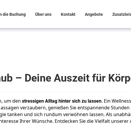
m die Buchung
Über uns
Kontakt
Angebote
Zusatzlei
ub – Deine Auszeit für Kör
en, um den
stressigen Alltag hinter sich zu lassen
. Ein Wellnes
Massagen verzaubern, genießen Sie entspannende Stunden i
rgie tanken und sich rundum verwöhnen lassen. Als unabhä
 Interesse Ihrer Wünsche. Entdecken Sie die Vielfalt unsere