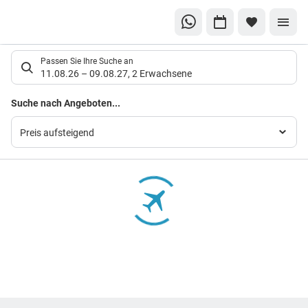
Suchlistenseite
Passen Sie Ihre Suche an
11.08.26
–
09.08.27
,
2 Erwachsene
Suchergebnisse
Suche nach Angeboten...
Preis aufsteigend
Footer