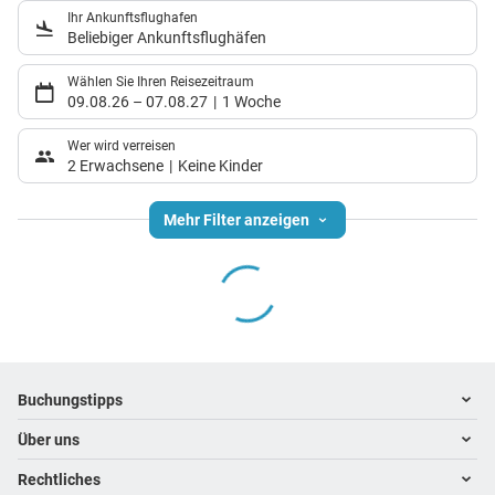
Ihr Ankunftsflughafen
Beliebiger Ankunftsflughäfen
Wählen Sie Ihren Reisezeitraum
09.08.26
–
07.08.27
1 Woche
Wer wird verreisen
2 Erwachsene
Keine Kinder
Mehr Filter anzeigen
Footer
Footer navigation
Buchungstipps
Über uns
Warum im Reisebüro buchen
Hoteltipps
Rechtliches
Kontakt