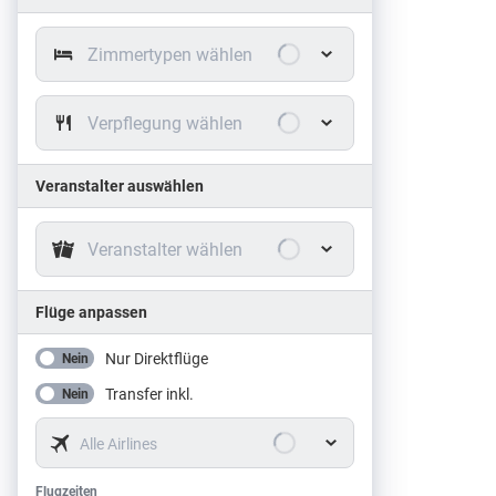
Zimmertypen wählen
Verpflegung wählen
Veranstalter auswählen
Veranstalter wählen
Flüge anpassen
Nur Direktflüge
Nein
Transfer inkl.
Nein
Alle Airlines
Flugzeiten
Flugzeiten