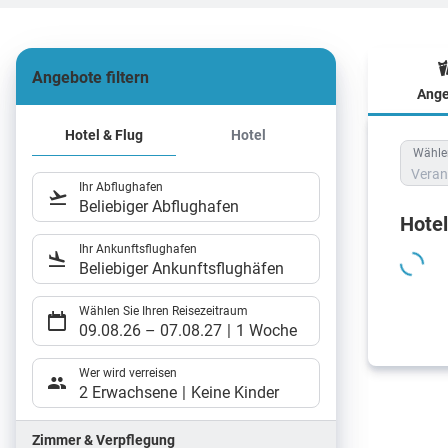
Angebote filtern
Ange
Hote
Hotel & Flug
Hotel
Wählen
Veran
Ihr Abflughafen
Beliebiger Abflughafen
Hote
Ihr Ankunftsflughafen
Beliebiger Ankunftsflughäfen
Wählen Sie Ihren Reisezeitraum
09.08.26
–
07.08.27
1 Woche
Wer wird verreisen
2 Erwachsene
Keine Kinder
Zimmer & Verpflegung