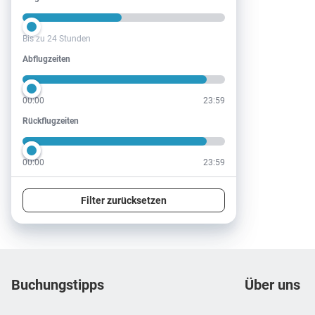
Bis zu 24 Stunden
Abflugzeiten
Abflugzeiten
00:00
23:59
Rückflugzeiten
Rückflugzeiten
00:00
23:59
Filter zurücksetzen
Footer
Footer navigation
Buchungstipps
Über uns